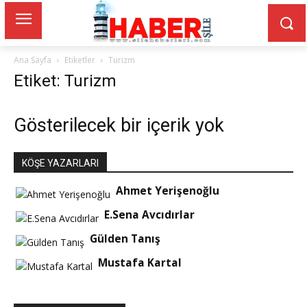
Ana Sayfa
Etiketler
Turizm
Etiket: Turizm
Gösterilecek bir içerik yok
KÖŞE YAZARLARI
Ahmet Yerişenoğlu
E.Sena Avcıdırlar
Gülden Tanış
Mustafa Kartal