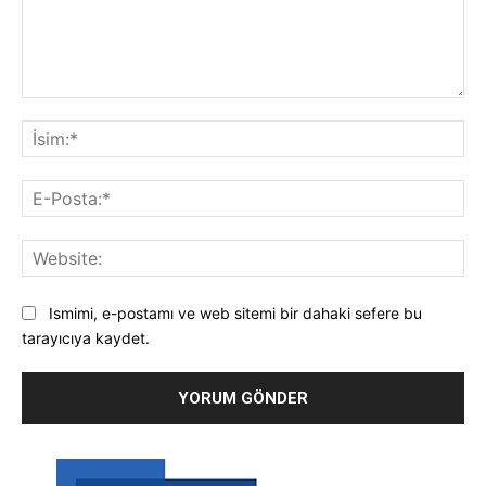
Yorum:
İsi
E-
Pos
Web
Ismimi, e-postamı ve web sitemi bir dahaki sefere bu
tarayıcıya kaydet.