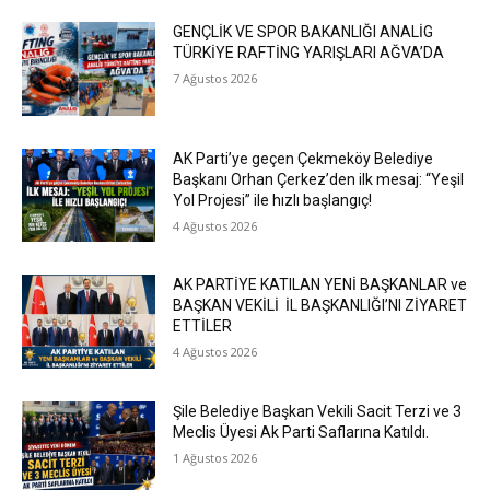
GENÇLİK VE SPOR BAKANLIĞI ANALİG
TÜRKİYE RAFTİNG YARIŞLARI AĞVA’DA
7 Ağustos 2026
AK Parti’ye geçen Çekmeköy Belediye
Başkanı Orhan Çerkez’den ilk mesaj: “Yeşil
Yol Projesi” ile hızlı başlangıç!
4 Ağustos 2026
AK PARTİYE KATILAN YENİ BAŞKANLAR ve
BAŞKAN VEKİLİ İL BAŞKANLIĞI’NI ZİYARET
ETTİLER
4 Ağustos 2026
Şile Belediye Başkan Vekili Sacit Terzi ve 3
Meclis Üyesi Ak Parti Saflarına Katıldı.
1 Ağustos 2026