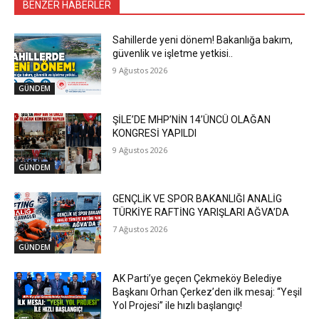
BENZER HABERLER
Sahillerde yeni dönem! Bakanlığa bakım,
güvenlik ve işletme yetkisi..
9 Ağustos 2026
GÜNDEM
ŞİLE’DE MHP’NİN 14’ÜNCÜ OLAĞAN
KONGRESİ YAPILDI
9 Ağustos 2026
GÜNDEM
GENÇLİK VE SPOR BAKANLIĞI ANALİG
TÜRKİYE RAFTİNG YARIŞLARI AĞVA’DA
7 Ağustos 2026
GÜNDEM
AK Parti’ye geçen Çekmeköy Belediye
Başkanı Orhan Çerkez’den ilk mesaj: “Yeşil
Yol Projesi” ile hızlı başlangıç!