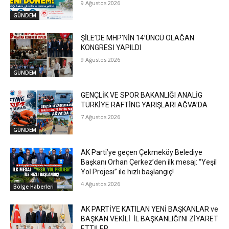
9 Ağustos 2026
GÜNDEM
ŞİLE’DE MHP’NİN 14’ÜNCÜ OLAĞAN
KONGRESİ YAPILDI
9 Ağustos 2026
GÜNDEM
GENÇLİK VE SPOR BAKANLIĞI ANALİG
TÜRKİYE RAFTİNG YARIŞLARI AĞVA’DA
7 Ağustos 2026
GÜNDEM
AK Parti’ye geçen Çekmeköy Belediye
Başkanı Orhan Çerkez’den ilk mesaj: “Yeşil
Yol Projesi” ile hızlı başlangıç!
4 Ağustos 2026
Bölge Haberleri
AK PARTİYE KATILAN YENİ BAŞKANLAR ve
BAŞKAN VEKİLİ İL BAŞKANLIĞI’NI ZİYARET
ETTİLER