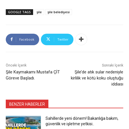
GOOGLE TAGS
şile
şile belediyesi
Facebook
Twitter
Önceki İçerik
Sonraki İçerik
Şile Kaymakamı Mustafa ÇİT
Şile’de atık sular nedeniyle
Göreve Başladı.
kirlilik ve kötü koku oluştuğu
iddiası
BENZER HABERLER
Sahillerde yeni dönem! Bakanlığa bakım,
güvenlik ve işletme yetkisi..