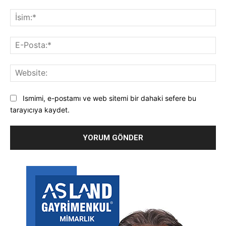
Yorum:
İsi
E-
Pos
Web
Ismimi, e-postamı ve web sitemi bir dahaki sefere bu
tarayıcıya kaydet.