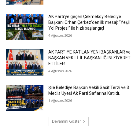
AK Parti’ye geçen Çekmeköy Belediye
Başkanı Orhan Çerkez’den ilk mesaj: “Yeşil
Yol Projesi” ile hızlı başlangıç!
4 Ağustos 2026
AK PARTİYE KATILAN YENİ BAŞKANLAR ve
BAŞKAN VEKİLİ İL BAŞKANLIĞI’NI ZİYARET
ETTİLER
4 Ağustos 2026
Şile Belediye Başkan Vekili Sacit Terzi ve 3
Meclis Üyesi Ak Parti Saflarına Katıldı.
1 Ağustos 2026
Devamını Göster