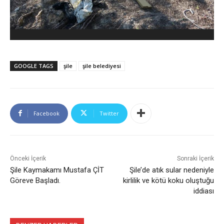
GOOGLE TAGS
şile
şile belediyesi
Facebook
Twitter
Önceki İçerik
Sonraki İçerik
Şile Kaymakamı Mustafa ÇİT
Şile’de atık sular nedeniyle
Göreve Başladı.
kirlilik ve kötü koku oluştuğu
iddiası