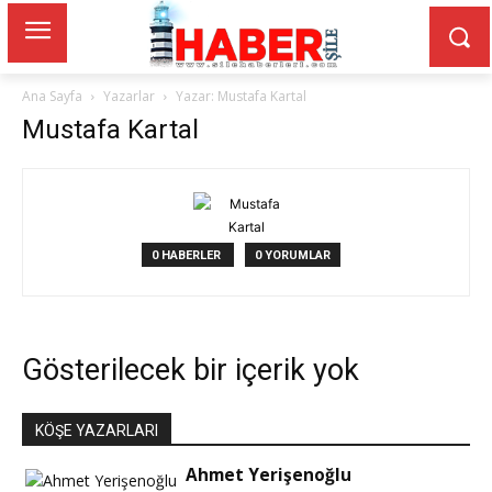
Ana Sayfa
Yazarlar
Yazar: Mustafa Kartal
Mustafa Kartal
0 HABERLER
0 YORUMLAR
Gösterilecek bir içerik yok
KÖŞE YAZARLARI
Ahmet Yerişenoğlu