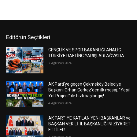
Editörün Seçtikleri
GENÇLİK VE SPOR BAKANLIĞI ANALİG
TÜRKİYE RAFTİNG YARIŞLARI AĞVA’DA
7 Ağustos 2026
AK Parti’ye geçen Çekmeköy Belediye
Başkanı Orhan Çerkez’den ilk mesaj: “Yeşil
Yol Projesi” ile hızlı başlangıç!
4 Ağustos 2026
AK PARTİYE KATILAN YENİ BAŞKANLAR ve
BAŞKAN VEKİLİ İL BAŞKANLIĞI’NI ZİYARET
ETTİLER
4 Ağustos 2026