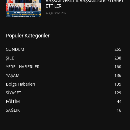
BAŞKAN VEKİLİ İL BAŞKANLIĞI’NI ZİYARET
ETTİLER
4 Ağustos 2026
Popüler Kategoriler
GÜNDEM
265
ŞİLE
238
YEREL HABERLER
160
YAŞAM
136
Bölge Haberleri
135
SİYASET
129
EĞİTİM
44
SAĞLIK
16