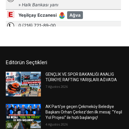
Editörün Seçtikleri
GENÇLİK VE SPOR BAKANLIĞI ANALİG
TÜRKİYE RAFTİNG YARIŞLARI AĞVA’DA
7 Ağustos 2026
AK Parti’ye geçen Çekmeköy Belediye
Başkanı Orhan Çerkez’den ilk mesaj: “Yeşil
Yol Projesi” ile hızlı başlangıç!
4 Ağustos 2026