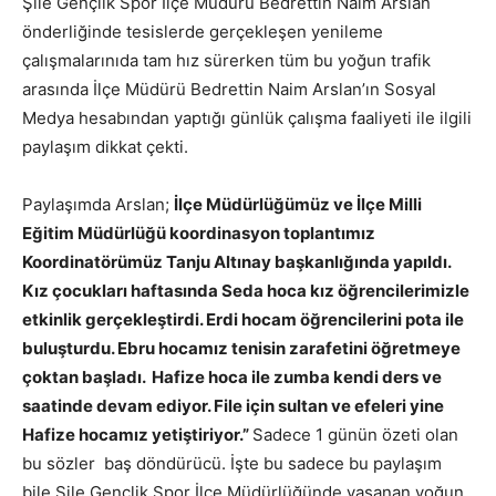
Şile Gençlik Spor İlçe Müdürü Bedrettin Naim Arslan
önderliğinde tesislerde gerçekleşen yenileme
çalışmalarınıda tam hız sürerken tüm bu yoğun trafik
arasında İlçe Müdürü Bedrettin Naim Arslan’ın Sosyal
Medya hesabından yaptığı günlük çalışma faaliyeti ile ilgili
paylaşım dikkat çekti.
Paylaşımda Arslan;
İlçe Müdürlüğümüz ve İlçe Milli
Eğitim Müdürlüğü koordinasyon toplantımız
Koordinatörümüz Tanju Altınay başkanlığında yapıldı.
Kız çocukları haftasında Seda hoca kız öğrencilerimizle
etkinlik gerçekleştirdi. Erdi hocam öğrencilerini pota ile
buluşturdu. Ebru hocamız tenisin zarafetini öğretmeye
çoktan başladı. Hafize hoca ile zumba kendi ders ve
saatinde devam ediyor. File için sultan ve efeleri yine
Hafize hocamız yetiştiriyor.”
Sadece 1 günün özeti olan
bu sözler baş döndürücü. İşte bu sadece bu paylaşım
bile Şile Gençlik Spor İlçe Müdürlüğünde yaşanan yoğun