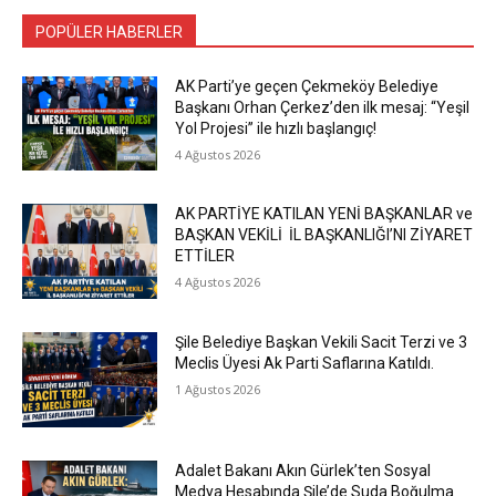
POPÜLER HABERLER
AK Parti’ye geçen Çekmeköy Belediye
Başkanı Orhan Çerkez’den ilk mesaj: “Yeşil
Yol Projesi” ile hızlı başlangıç!
4 Ağustos 2026
AK PARTİYE KATILAN YENİ BAŞKANLAR ve
BAŞKAN VEKİLİ İL BAŞKANLIĞI’NI ZİYARET
ETTİLER
4 Ağustos 2026
Şile Belediye Başkan Vekili Sacit Terzi ve 3
Meclis Üyesi Ak Parti Saflarına Katıldı.
1 Ağustos 2026
Adalet Bakanı Akın Gürlek’ten Sosyal
Medya Hesabında Şile’de Suda Boğulma