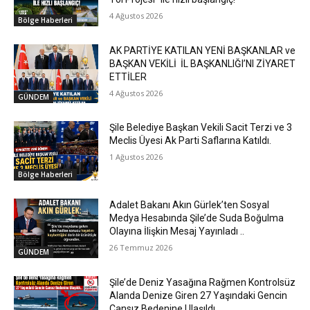
4 Ağustos 2026
Bölge Haberleri
AK PARTİYE KATILAN YENİ BAŞKANLAR ve
BAŞKAN VEKİLİ İL BAŞKANLIĞI’NI ZİYARET
ETTİLER
4 Ağustos 2026
GÜNDEM
Şile Belediye Başkan Vekili Sacit Terzi ve 3
Meclis Üyesi Ak Parti Saflarına Katıldı.
1 Ağustos 2026
Bölge Haberleri
Adalet Bakanı Akın Gürlek’ten Sosyal
Medya Hesabında Şile’de Suda Boğulma
Olayına İlişkin Mesaj Yayınladı ..
26 Temmuz 2026
GÜNDEM
Şile’de Deniz Yasağına Rağmen Kontrolsüz
Alanda Denize Giren 27 Yaşındaki Gencin
Cansız Bedenine Ulaşıldı..