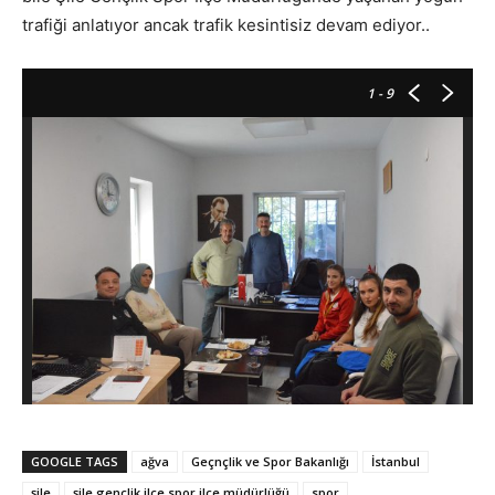
trafiği anlatıyor ancak trafik kesintisiz devam ediyor..
1
- 9
GOOGLE TAGS
ağva
Geçnçlik ve Spor Bakanlığı
İstanbul
şile
şile gençlik ilçe spor ilçe müdürlüğü
spor