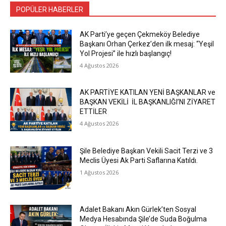
POPÜLER HABERLER
AK Parti’ye geçen Çekmeköy Belediye
Başkanı Orhan Çerkez’den ilk mesaj: “Yeşil
Yol Projesi” ile hızlı başlangıç!
4 Ağustos 2026
AK PARTİYE KATILAN YENİ BAŞKANLAR ve
BAŞKAN VEKİLİ İL BAŞKANLIĞI’NI ZİYARET
ETTİLER
4 Ağustos 2026
Şile Belediye Başkan Vekili Sacit Terzi ve 3
Meclis Üyesi Ak Parti Saflarına Katıldı.
1 Ağustos 2026
Adalet Bakanı Akın Gürlek’ten Sosyal
Medya Hesabında Şile’de Suda Boğulma