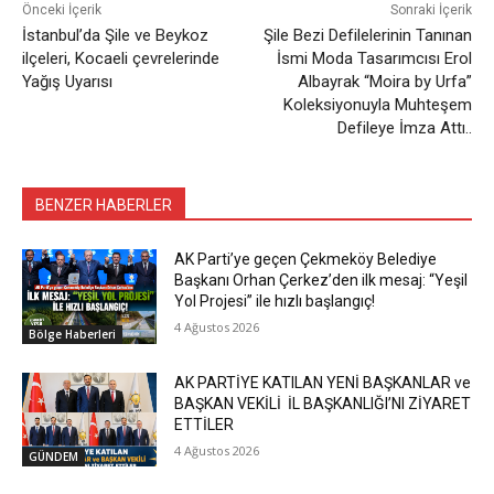
Önceki İçerik
Sonraki İçerik
İstanbul’da Şile ve Beykoz
Şile Bezi Defilelerinin Tanınan
ilçeleri, Kocaeli çevrelerinde
İsmi Moda Tasarımcısı Erol
Yağış Uyarısı
Albayrak “Moira by Urfa”
Koleksiyonuyla Muhteşem
Defileye İmza Attı..
BENZER HABERLER
AK Parti’ye geçen Çekmeköy Belediye
Başkanı Orhan Çerkez’den ilk mesaj: “Yeşil
Yol Projesi” ile hızlı başlangıç!
4 Ağustos 2026
Bölge Haberleri
AK PARTİYE KATILAN YENİ BAŞKANLAR ve
BAŞKAN VEKİLİ İL BAŞKANLIĞI’NI ZİYARET
ETTİLER
4 Ağustos 2026
GÜNDEM