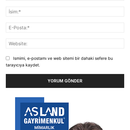
Yorum:
İsi
E-
Pos
Web
Ismimi, e-postamı ve web sitemi bir dahaki sefere bu
tarayıcıya kaydet.