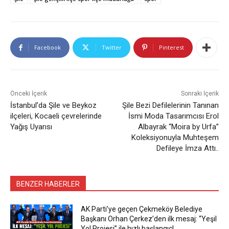
Facebook
Twitter
Pinterest
Önceki İçerik
Sonraki İçerik
İstanbul’da Şile ve Beykoz
Şile Bezi Defilelerinin Tanınan
ilçeleri, Kocaeli çevrelerinde
İsmi Moda Tasarımcısı Erol
Yağış Uyarısı
Albayrak “Moira by Urfa”
Koleksiyonuyla Muhteşem
Defileye İmza Attı..
BENZER HABERLER
AK Parti’ye geçen Çekmeköy Belediye
Başkanı Orhan Çerkez’den ilk mesaj: “Yeşil
Yol Projesi” ile hızlı başlangıç!