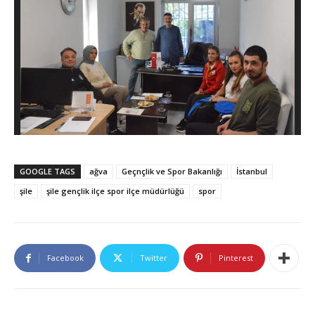
GOOGLE TAGS
ağva
Geçnçlik ve Spor Bakanlığı
İstanbul
şile
şile gençlik ilçe spor ilçe müdürlüğü
spor
Facebook
Twitter
Pinterest