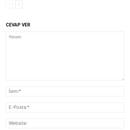
CEVAP VER
Yorum:
İsi
E-
Pos
Web