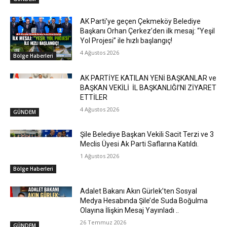
AK Parti’ye geçen Çekmeköy Belediye
Başkanı Orhan Çerkez’den ilk mesaj: “Yeşil
Yol Projesi” ile hızlı başlangıç!
4 Ağustos 2026
Bölge Haberleri
AK PARTİYE KATILAN YENİ BAŞKANLAR ve
BAŞKAN VEKİLİ İL BAŞKANLIĞI’NI ZİYARET
ETTİLER
4 Ağustos 2026
GÜNDEM
Şile Belediye Başkan Vekili Sacit Terzi ve 3
Meclis Üyesi Ak Parti Saflarına Katıldı.
1 Ağustos 2026
Bölge Haberleri
Adalet Bakanı Akın Gürlek’ten Sosyal
Medya Hesabında Şile’de Suda Boğulma
Olayına İlişkin Mesaj Yayınladı ..
26 Temmuz 2026
GÜNDEM