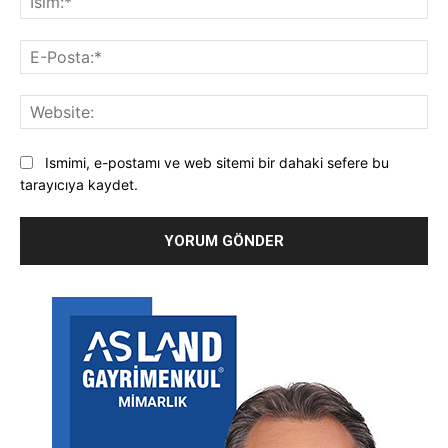
E-
Pos
Web
Ismimi, e-postamı ve web sitemi bir dahaki sefere bu
tarayıcıya kaydet.