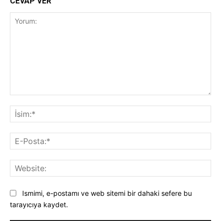
CEVAP VER
Yorum:
İsi
E-
Pos
Web
Ismimi, e-postamı ve web sitemi bir dahaki sefere bu
tarayıcıya kaydet.