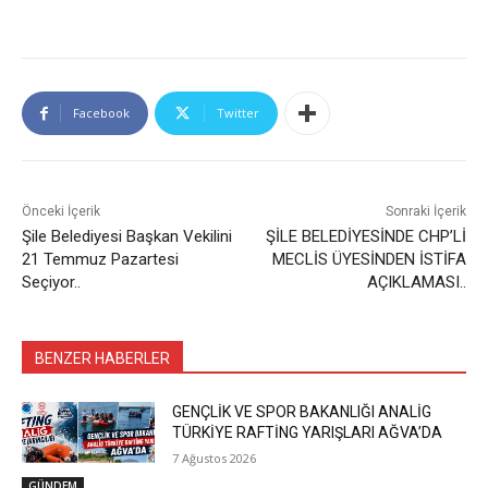
Facebook
Twitter
Önceki İçerik
Sonraki İçerik
Şile Belediyesi Başkan Vekilini
ŞİLE BELEDİYESİNDE CHP’Lİ
21 Temmuz Pazartesi
MECLİS ÜYESİNDEN İSTİFA
Seçiyor..
AÇIKLAMASI..
BENZER HABERLER
GENÇLİK VE SPOR BAKANLIĞI ANALİG
TÜRKİYE RAFTİNG YARIŞLARI AĞVA’DA
7 Ağustos 2026
GÜNDEM