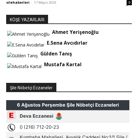
silehaberleri
-
17 Mayıs 2026
0
KÖŞE YAZARLARI
Ahmet Yerişenoğlu
E.Sena Avcıdırlar
Gülden Tanış
Mustafa Kartal
Şile Nöbetçi Eczaneler