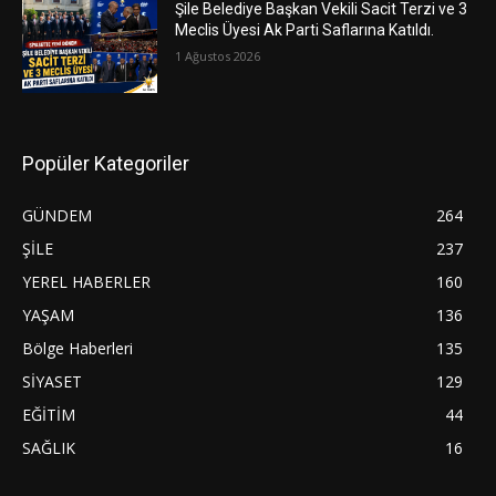
Şile Belediye Başkan Vekili Sacit Terzi ve 3
Meclis Üyesi Ak Parti Saflarına Katıldı.
1 Ağustos 2026
Popüler Kategoriler
GÜNDEM
264
ŞİLE
237
YEREL HABERLER
160
YAŞAM
136
Bölge Haberleri
135
SİYASET
129
EĞİTİM
44
SAĞLIK
16