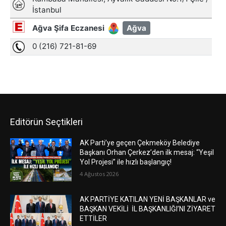
Editörün Seçtikleri
AK Parti’ye geçen Çekmeköy Belediye
Başkanı Orhan Çerkez’den ilk mesaj: “Yeşil
Yol Projesi” ile hızlı başlangıç!
4 Ağustos 2026
AK PARTİYE KATILAN YENİ BAŞKANLAR ve
BAŞKAN VEKİLİ İL BAŞKANLIĞI’NI ZİYARET
ETTİLER