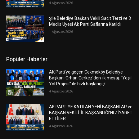
4 Ağustos 2026
Şile Belediye Başkan Vekili Sacit Terzi ve 3
Meclis Üyesi Ak Parti Saflarına Katıldı.
1 Ağustos 2026
Popüler Haberler
AK Parti’ye geçen Çekmeköy Belediye
Başkanı Orhan Çerkez’den ilk mesaj: “Yeşil
Yol Projesi” ile hızlı başlangıç!
4 Ağustos 2026
AK PARTİYE KATILAN YENİ BAŞKANLAR ve
BAŞKAN VEKİLİ İL BAŞKANLIĞI’NI ZİYARET
ETTİLER
4 Ağustos 2026