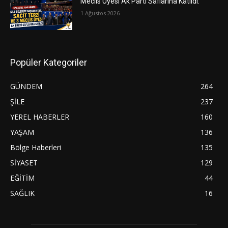
Meclis Üyesi Ak Parti Saflarına Katıldı.
1 Ağustos 2026
Popüler Kategoriler
GÜNDEM
264
ŞİLE
237
YEREL HABERLER
160
YAŞAM
136
Bölge Haberleri
135
SİYASET
129
EĞİTİM
44
SAĞLIK
16