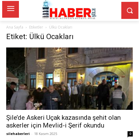
Ana Sayfa
Etiketler
Ülkü Ocakları
Etiket: Ülkü Ocakları
Şile’de Askeri Uçak kazasında şehit olan
askerler için Mevlid-i Şerif okundu
silehaberleri
-
18 Kasım 2025
0