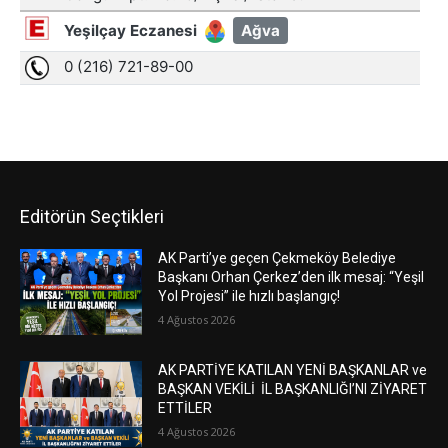
Editörün Seçtikleri
AK Parti’ye geçen Çekmeköy Belediye
Başkanı Orhan Çerkez’den ilk mesaj: “Yeşil
Yol Projesi” ile hızlı başlangıç!
4 Ağustos 2026
AK PARTİYE KATILAN YENİ BAŞKANLAR ve
BAŞKAN VEKİLİ İL BAŞKANLIĞI’NI ZİYARET
ETTİLER
4 Ağustos 2026