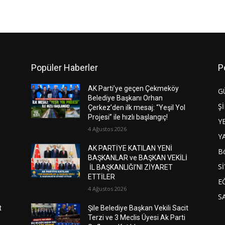
Popüler Haberler
P
AK Parti’ye geçen Çekmeköy
G
Belediye Başkanı Orhan
Şİ
Çerkez’den ilk mesaj: “Yeşil Yol
Projesi” ile hızlı başlangıç!
Y
4 Ağustos 2026
Y
AK PARTİYE KATILAN YENİ
Bö
İ
BAŞKANLAR ve BAŞKAN VEKİLİ
S
İL BAŞKANLIĞI’NI ZİYARET
ETTİLER
E
4 Ağustos 2026
S
t
Şile Belediye Başkan Vekili Sacit
Terzi ve 3 Meclis Üyesi Ak Parti