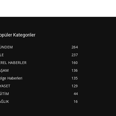
opüler Kategoriler
ÜNDEM
264
LE
237
EREL HABERLER
160
AŞAM
136
lge Haberleri
135
İYASET
129
ĞİTİM
44
AĞLIK
16