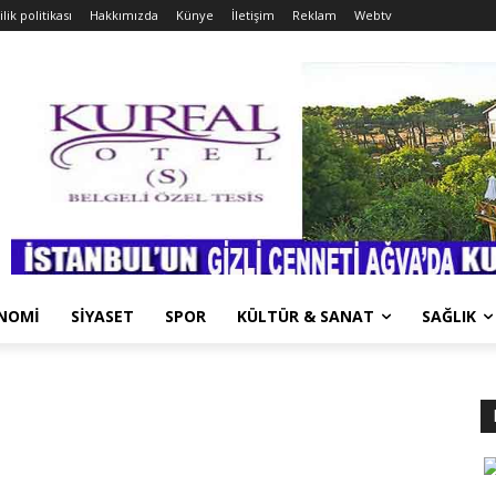
ilik politikası
Hakkımızda
Künye
İletişim
Reklam
Webtv
NOMİ
SİYASET
SPOR
KÜLTÜR & SANAT
SAĞLIK