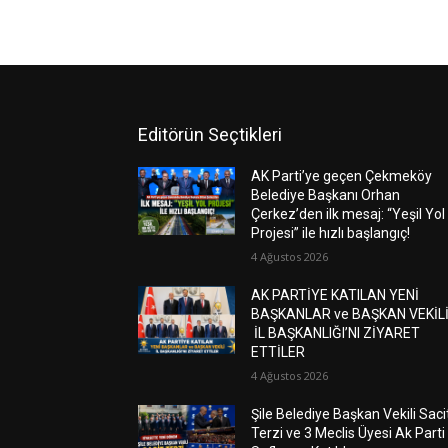
Editörün Seçtikleri
AK Parti’ye geçen Çekmeköy
Belediye Başkanı Orhan
Çerkez’den ilk mesaj: “Yeşil Yol
Projesi” ile hızlı başlangıç!
4 Ağustos 2026
AK PARTİYE KATILAN YENİ
BAŞKANLAR ve BAŞKAN VEKİL
İL BAŞKANLIĞI’NI ZİYARET
ETTİLER
4 Ağustos 2026
Şile Belediye Başkan Vekili Saci
Terzi ve 3 Meclis Üyesi Ak Parti