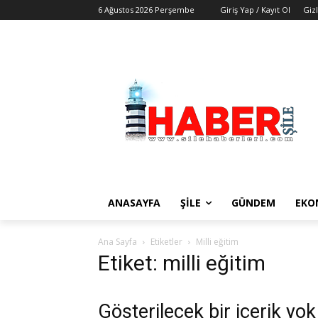
6 Ağustos 2026 Perşembe
Giriş Yap / Kayıt Ol
Gizl
ANASAYFA
ŞİLE
GÜNDEM
EKO
Ana Sayfa
Etiketler
Milli eğitim
Etiket: milli eğitim
Gösterilecek bir içerik yok