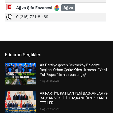
Editörün Seçtikleri
AK Parti’ye geçen Çekmeköy Belediye
Başkanı Orhan Çerkez’den ilk mesaj: “Yeşil
Yol Projesi” ile hızlı başlangıç!
4 Ağustos 2026
AK PARTİYE KATILAN YENİ BAŞKANLAR ve
BAŞKAN VEKİLİ İL BAŞKANLIĞI’NI ZİYARET
ETTİLER
4 Ağustos 2026