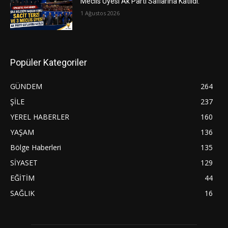
Meclis Üyesi Ak Parti Saflarına Katıldı.
1 Ağustos 2026
Popüler Kategoriler
GÜNDEM
264
ŞİLE
237
YEREL HABERLER
160
YAŞAM
136
Bölge Haberleri
135
SİYASET
129
EĞİTİM
44
SAĞLIK
16