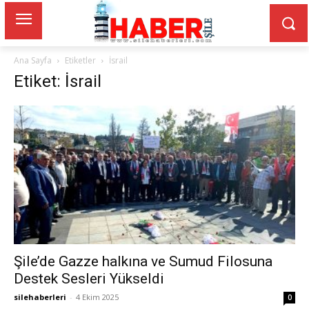
Ana Sayfa
Etiketler
İsrail
Etiket: İsrail
Şile’de Gazze halkına ve Sumud Filosuna
Destek Sesleri Yükseldi
silehaberleri
-
4 Ekim 2025
0