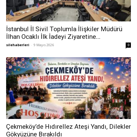
İstanbul İl Sivil Toplumla İlişkiler Müdürü
İlhan Ocaklı İlk İadeyi Ziyaretine...
silehaberleri
-
9 Mayıs 2026
0
Çekmeköy’de Hıdırellez Ateşi Yandı, Dilekler
Gökyüzüne Bırakıldı