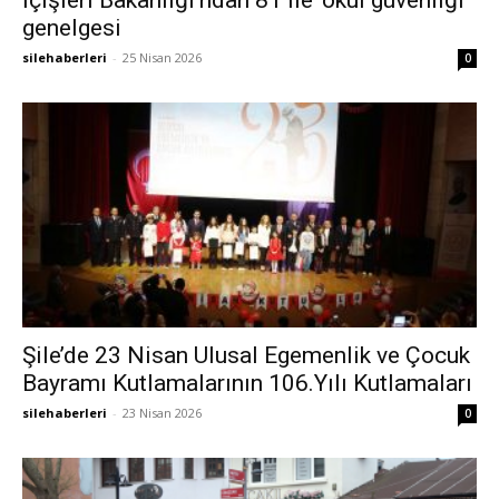
İçişleri Bakanlığı’ndan 81 ile ‘okul güvenliği’
genelgesi
silehaberleri
-
25 Nisan 2026
0
Şile’de 23 Nisan Ulusal Egemenlik ve Çocuk
Bayramı Kutlamalarının 106.Yılı Kutlamaları
silehaberleri
-
23 Nisan 2026
0