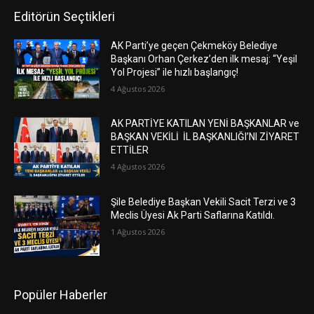
Editörün Seçtikleri
AK Parti’ye geçen Çekmeköy Belediye
Başkanı Orhan Çerkez’den ilk mesaj: “Yeşil
Yol Projesi” ile hızlı başlangıç!
4 Ağustos 2026
AK PARTİYE KATILAN YENİ BAŞKANLAR ve
BAŞKAN VEKİLİ İL BAŞKANLIĞI’NI ZİYARET
ETTİLER
4 Ağustos 2026
Şile Belediye Başkan Vekili Sacit Terzi ve 3
Meclis Üyesi Ak Parti Saflarına Katıldı.
1 Ağustos 2026
Popüler Haberler