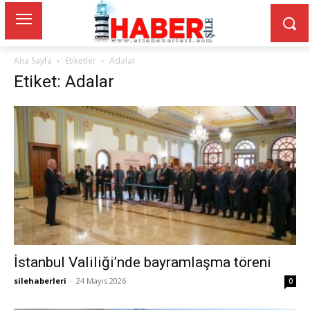
Ana Sayfa
Etiketler
Adalar
Etiket: Adalar
İstanbul Valiliği’nde bayramlaşma töreni
silehaberleri
-
24 Mayıs 2026
0