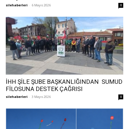
silehaberleri
-
6 Mayıs 2026
0
İHH ŞİLE ŞUBE BAŞKANLIĞINDAN SUMUD
FİLOSUNA DESTEK ÇAĞRISI
silehaberleri
-
3 Mayıs 2026
0