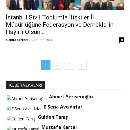
İstanbul Sivil Toplumla İlişkiler İl
Müdürlüğüne Federasyon ve Derneklerin
Hayırlı Olsun...
silehaberleri
-
21 Nisan 2026
0
1
2
3
KÖŞE YAZARLARI
Ahmet Yerişenoğlu
E.Sena Avcıdırlar
Gülden Tanış
Mustafa Kartal