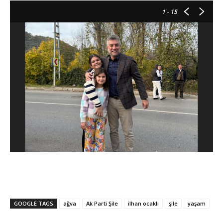
1
- 15
GOOGLE TAGS
ağva
Ak Parti Şile
ilhan ocaklı
şile
yaşam