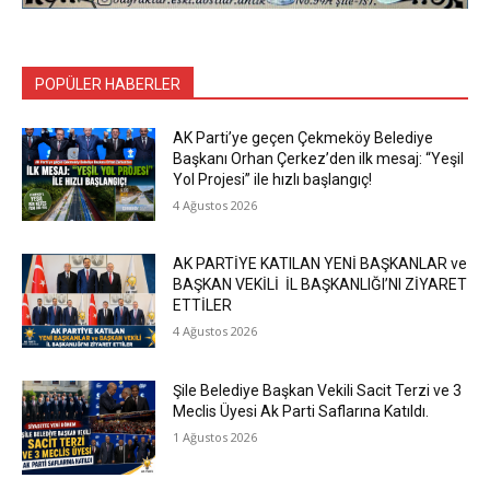
POPÜLER HABERLER
AK Parti’ye geçen Çekmeköy Belediye
Başkanı Orhan Çerkez’den ilk mesaj: “Yeşil
Yol Projesi” ile hızlı başlangıç!
4 Ağustos 2026
AK PARTİYE KATILAN YENİ BAŞKANLAR ve
BAŞKAN VEKİLİ İL BAŞKANLIĞI’NI ZİYARET
ETTİLER
4 Ağustos 2026
Şile Belediye Başkan Vekili Sacit Terzi ve 3
Meclis Üyesi Ak Parti Saflarına Katıldı.
1 Ağustos 2026