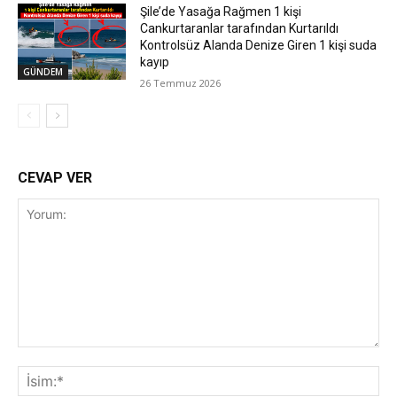
Şile’de Yasağa Rağmen 1 kişi
Cankurtaranlar tarafından Kurtarıldı
Kontrolsüz Alanda Denize Giren 1 kişi suda
kayıp
GÜNDEM
26 Temmuz 2026
CEVAP VER
Yorum:
İsi