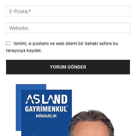
E-
Pos
Web
Ismimi, e-postamı ve web sitemi bir dahaki sefere bu
tarayıcıya kaydet.