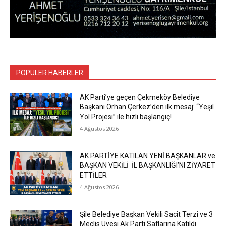
POPÜLER HABERLER
AK Parti’ye geçen Çekmeköy Belediye
Başkanı Orhan Çerkez’den ilk mesaj: “Yeşil
Yol Projesi” ile hızlı başlangıç!
4 Ağustos 2026
AK PARTİYE KATILAN YENİ BAŞKANLAR ve
BAŞKAN VEKİLİ İL BAŞKANLIĞI’NI ZİYARET
ETTİLER
4 Ağustos 2026
Şile Belediye Başkan Vekili Sacit Terzi ve 3
Meclis Üyesi Ak Parti Saflarına Katıldı.