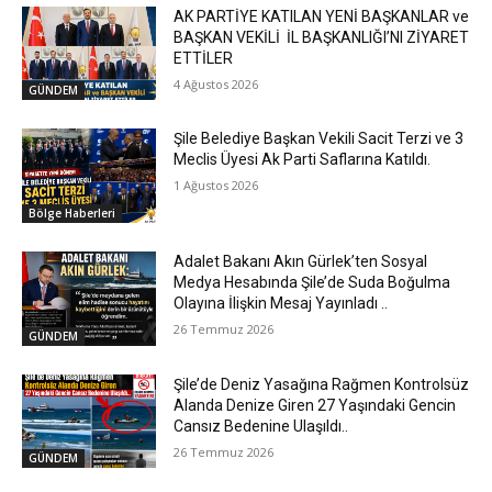
AK PARTİYE KATILAN YENİ BAŞKANLAR ve
BAŞKAN VEKİLİ İL BAŞKANLIĞI’NI ZİYARET
ETTİLER
4 Ağustos 2026
GÜNDEM
Şile Belediye Başkan Vekili Sacit Terzi ve 3
Meclis Üyesi Ak Parti Saflarına Katıldı.
1 Ağustos 2026
Bölge Haberleri
Adalet Bakanı Akın Gürlek’ten Sosyal
Medya Hesabında Şile’de Suda Boğulma
Olayına İlişkin Mesaj Yayınladı ..
26 Temmuz 2026
GÜNDEM
Şile’de Deniz Yasağına Rağmen Kontrolsüz
Alanda Denize Giren 27 Yaşındaki Gencin
Cansız Bedenine Ulaşıldı..
26 Temmuz 2026
GÜNDEM