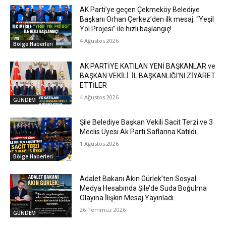
AK Parti’ye geçen Çekmeköy Belediye
Başkanı Orhan Çerkez’den ilk mesaj: “Yeşil
Yol Projesi” ile hızlı başlangıç!
4 Ağustos 2026
Bölge Haberleri
AK PARTİYE KATILAN YENİ BAŞKANLAR ve
BAŞKAN VEKİLİ İL BAŞKANLIĞI’NI ZİYARET
ETTİLER
4 Ağustos 2026
GÜNDEM
Şile Belediye Başkan Vekili Sacit Terzi ve 3
Meclis Üyesi Ak Parti Saflarına Katıldı.
1 Ağustos 2026
Bölge Haberleri
Adalet Bakanı Akın Gürlek’ten Sosyal
Medya Hesabında Şile’de Suda Boğulma
Olayına İlişkin Mesaj Yayınladı ..
26 Temmuz 2026
GÜNDEM