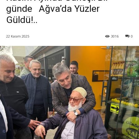
günde Ağva’da Yüzler
Güldü!..
22 Kasım 2025
3016
0