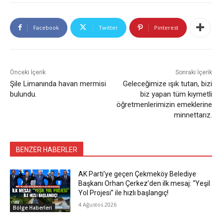
Facebook
Twitter
Pinterest
Önceki İçerik
Sonraki İçerik
Şile Limanında havan mermisi
Geleceğimize ışık tutan, bizi
bulundu.
biz yapan tüm kıymetli
öğretmenlerimizin emeklerine
minnettarız.
BENZER HABERLER
AK Parti’ye geçen Çekmeköy Belediye
Başkanı Orhan Çerkez’den ilk mesaj: “Yeşil
Yol Projesi” ile hızlı başlangıç!
4 Ağustos 2026
Bölge Haberleri