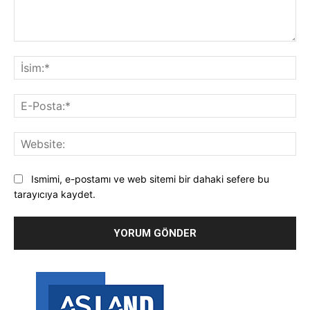
Yorum:
İsi
E-
Pos
Web
Ismimi, e-postamı ve web sitemi bir dahaki sefere bu
tarayıcıya kaydet.