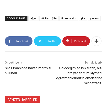
GOOGLE TAGS
ağva
Ak Parti Şile
ilhan ocaklı
şile
yaşam
Facebook
Twitter
Pinterest
Önceki İçerik
Sonraki İçerik
Şile Limanında havan mermisi
Geleceğimize ışık tutan, bizi
bulundu.
biz yapan tüm kıymetli
öğretmenlerimizin emeklerine
minnettarız.
BENZER HABERLER