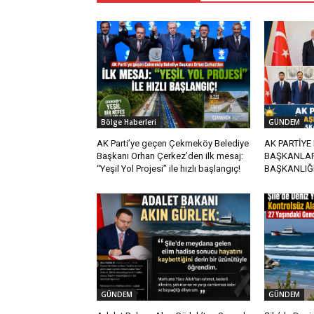
Bölge Haberleri
GÜNDEM
AK Parti’ye geçen Çekmeköy Belediye
AK PARTİYE
Başkanı Orhan Çerkez’den ilk mesaj:
BAŞKANLAR 
“Yeşil Yol Projesi” ile hızlı başlangıç!
BAŞKANLIĞI
GÜNDEM
GÜNDEM