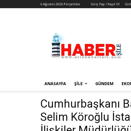
6 Ağustos 2026 Perşembe
Giriş Yap / Kayıt Ol
Gizl
ANASAYFA
ŞİLE
GÜNDEM
EKO
Cumhurbaşkanı B
Selim Köroğlu İsta
İlişkiler Müdürlüğü