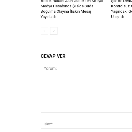
Adalet Bakanı Akın Gürlek’ten Sosyal
Şile’de Den
Medya Hesabında Şile’de Suda
Kontrolsüz 
Boğulma Olayına İlişkin Mesaj
Yaşındaki G
Yayınladı ..
Ulaşıldı..
CEVAP VER
Yorum: