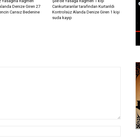
iz Yasağına Rağmen
Şile’de Yasağa Rağmen 1 kişi
Alanda Denize Giren 27
Cankurtaranlar tarafından Kurtarıldı
encin Cansız Bedenine
Kontrolsüz Alanda Denize Giren 1 kişi
suda kayıp
İsim:*