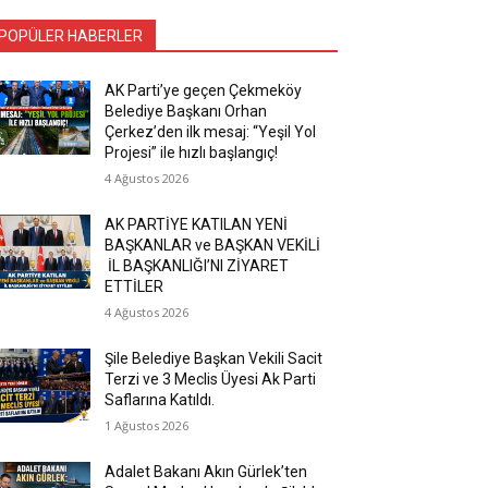
POPÜLER HABERLER
AK Parti’ye geçen Çekmeköy
Belediye Başkanı Orhan
Çerkez’den ilk mesaj: “Yeşil Yol
Projesi” ile hızlı başlangıç!
4 Ağustos 2026
AK PARTİYE KATILAN YENİ
BAŞKANLAR ve BAŞKAN VEKİLİ
İL BAŞKANLIĞI’NI ZİYARET
ETTİLER
4 Ağustos 2026
Şile Belediye Başkan Vekili Sacit
Terzi ve 3 Meclis Üyesi Ak Parti
Saflarına Katıldı.
1 Ağustos 2026
Adalet Bakanı Akın Gürlek’ten