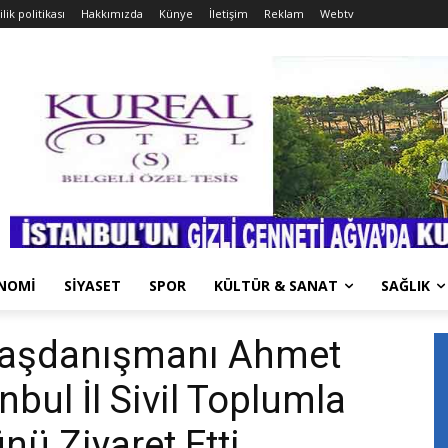
ilik politikası
Hakkımızda
Künye
İletişim
Reklam
Webtv
NOMİ
SİYASET
SPOR
KÜLTÜR & SANAT
SAĞLIK
aşdanışmanı Ahmet
nbul İl Sivil Toplumla
nü Ziyaret Etti