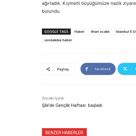
ağırladık. Kıymetli büyüğümüze nazik ziyar
bulundu.
GOOGLE TAGS
Haber
ilhan ocaklı
İstanbul İl S
sondakika haber
Facebook
Paylaş
Önceki İçerik
Şile’de Gençlik Haftası başladı
BENZER HABERLER